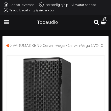
Snabb leverans
Personlig hjälp – vi svarar snabbt
Trygg betalning & säkra köp
0
Topaudio
VARUMÄRKEN
Cerwin-Vega
Cerwin-Vega CVX-10