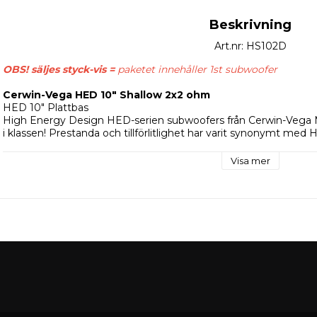
Beskrivning
Art.nr: HS102D
OBS! säljes styck-vis = 
paketet innehåller 1st subwoofer
Cerwin-Vega HED 10" Shallow 2x2 ohm
HED 10" Plattbas
High Energy Design HED-serien subwoofers från Cerwin-Vega Mob
i klassen! Prestanda och tillförlitlighet har varit synonymt med
modellen höjer ribban ännu högre med stora förbättringar från d
nya HED-slimbasarna är uppbyggda med HED-slimkorg där mag
Visa mer
unika Unimountsystem.  
Då det är en slim-bas har den ett litet monteringdjup på endast
tex våra modellanpassade baslådor. 