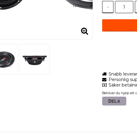
-
Snabb levera
Personlig sup
Säker betaln
Behöver du hjälp att v
DELA