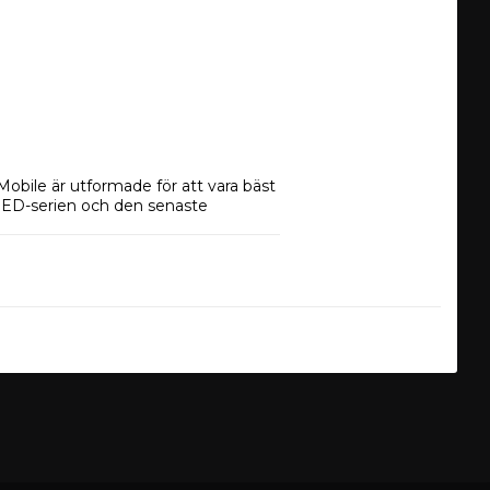
ile är utformade för att vara bäst 
 HED-serien och den senaste 
en tidigare generationen. De helt 
neten är inkapslad och med det 
 95mm och den trivs bra i små lådor, 