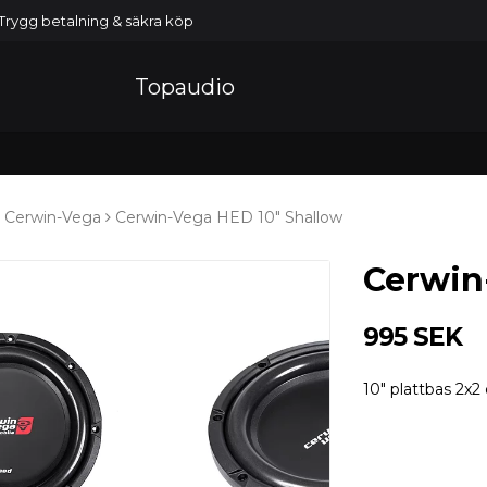
Trygg betalning & säkra köp
Topaudio
Cerwin-Vega
Cerwin-Vega HED 10" Shallow
Cerwin
995 SEK
10" plattbas 2x