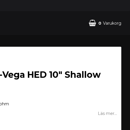
0
Varukorg
Din varukorg är tom
-Vega HED 10" Shallow
2 ohm
Läs mer...