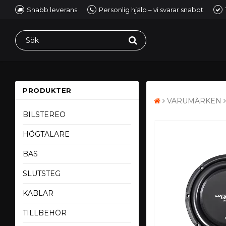
Snabb leverans
Personlig hjälp – vi svarar snabbt
PRODUKTER
VARUMÄRKEN
BILSTEREO
HÖGTALARE
BAS
SLUTSTEG
KABLAR
TILLBEHÖR