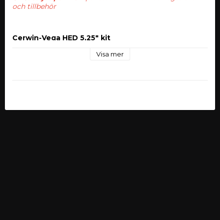
och tillbehör
Cerwin-Vega HED 5,25" kit
Visa mer
Universal 2-vägs 360W 5,25"-kit i HED-serien från Cerwin-
Vega®. Detta högtalarkit från Cerwin-Vega® kommer ge 
dig äkta Live-konsert känsla. Tillverkad av material av 
högsta kvalitet, garanterar att de kommer hålla i många 
år framöver, och samtidigt ge dig maximal återgivning 
av musik. HED-serien är premiumhögtalare i Cerwin 
Vegas mellanserie och har ett väldigt öppet och 
behagligt ljud. Grafitförstärkt kon med 
överdimensionerad gummiupphängning. Svart 
adoniserad metalldome diskant med diskantgaller. 
Linjärvävd röd spider.