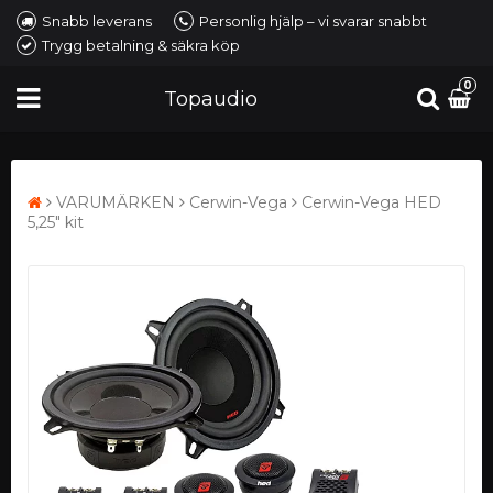
Snabb leverans
Personlig hjälp – vi svarar snabbt
Trygg betalning & säkra köp
0
Topaudio
VARUMÄRKEN
Cerwin-Vega
Cerwin-Vega HED
5,25" kit