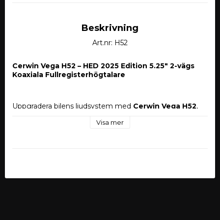
Beskrivning
Art.nr: H52
Cerwin Vega H52 – HED 2025 Edition 5.25" 2-vägs 
Koaxiala Fullregisterhögtalare
Uppgradera bilens ljudsystem med 
Cerwin Vega H52
, 
ett 5.25" 2-vägs koaxialt högtalarsystem som levererar 
Visa mer
levande och kraftfullt ljud i hela frekvensregistret. Som 
en del av den populära HED-serien erbjuder H52 
balanserat ljud med tydlig diskant, detaljrika 
mellanregister och kraftfull bas – perfekt för alla 
musikstilar, från moderna hits till klassiska favoriter.
2-vägs koaxialdesign för premiumljud