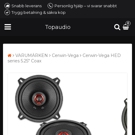
Snabb leverans
Personlig hjälp – vi svarar snabbt
Trygg betalning & säkra köp
0
Topaudio
VARUMÄRKEN
Cerwin-Vega
Cerwin-Vega HED
series 5.25" Coax