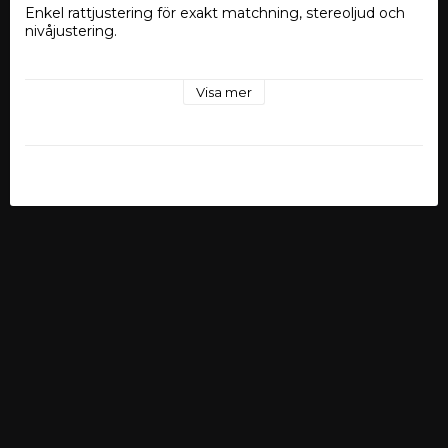
Enkel rattjustering för exakt matchning, stereoljud och 
nivåjustering.
Visa mer
Bredomfattande DC-offsetkrets och möjligheter för 
fjärrstart.
Laddval: 20Ω, 60Ω, 20KΩ.
2-kanals (2 in/2 ut) linjeutgångskonverterare
Idealiskt gränssnitt för att lägga till en 
eftermarknadsförstärkare
Enkel rattjustering för exakt matchning, stereoljud 
och nivåjustering
Upp till 40 Volt RMS högnivåingångskänslighet