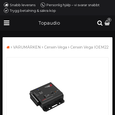
Snabb leverans
Personlig hjälp – vi svarar snabbt
Trygg betalning & säkra köp
0
Topaudio
VARUMÄRKEN
Cerwin-Vega
Cerwin Vega IOEM22