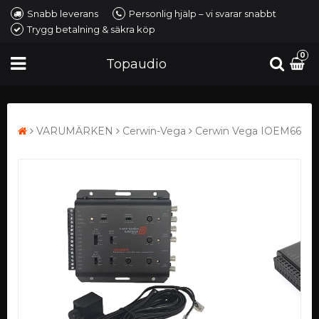
Snabb leverans
Personlig hjälp – vi svarar snabbt
Trygg betalning & säkra köp
0
Topaudio
VARUMÄRKEN
Cerwin-Vega
Cerwin Vega IOEM66