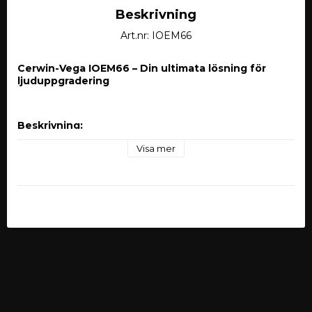
Beskrivning
Art.nr: IOEM66
Cerwin-Vega IOEM66 – Din ultimata lösning för 
ljuduppgradering
Beskrivning:
Cerwin-Vega IOEM66 är en avancerad och flexibel 
6-
Visa mer
input/6-output line output converter
, designad för 
att enkelt integrera eftermarknadsförstärkare och andra 
ljudkomponenter med fabriksljudsystem. Med fokus på 
prestanda, hållbarhet och enkel installation, är denna 
enhet idealisk för alla som vill förbättra ljudkvaliteten och 
flexibiliteten i sina bilstereosystem.
Huvudfunktioner: