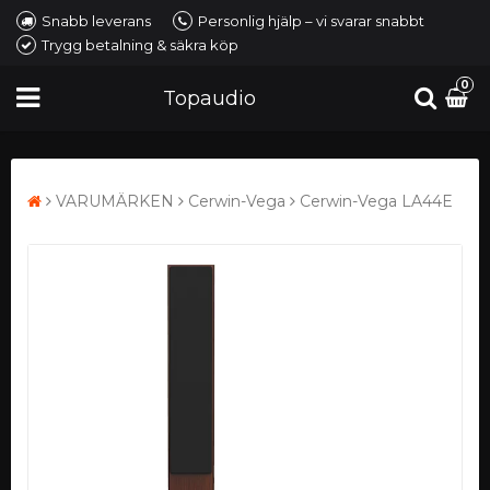
Snabb leverans
Personlig hjälp – vi svarar snabbt
Trygg betalning & säkra köp
0
Topaudio
VARUMÄRKEN
Cerwin-Vega
Cerwin-Vega LA44E