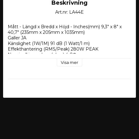
Beskrivning
Art.nr: LA44E
Mått - Längd x Bredd x Höjd - Inches(mm) 9,3" x 8" x 
40,7" (235mm x 205mm x 1035mm)
Galler JA
Känslighet (1W/1M) 91 dB (1 Watt/1 m)
Effekthantering (RMS/Peak) 280W PEAK
Nominell impedans (ohm) 4-8Ω
Frekvenssvar 26-20KHz
Visa mer
Vikt 13.4kg/st