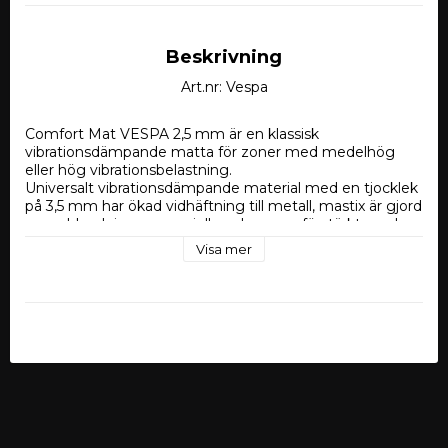
Beskrivning
Art.nr: Vespa
Comfort Mat VESPA 2,5 mm är en klassisk 
vibrationsdämpande matta för zoner med medelhög 
eller hög vibrationsbelastning.
Universalt vibrationsdämpande material med en tjocklek 
på 3,5 mm har ökad vidhäftning till metall, mastix är gjord 
av en blandning av speciella polymerer, förstärkt med 
aluminiumfolie. Användningen av en modifierad 
Visa mer
elastomer i kompositionen av mastiken ger materialet 
en hög mekanisk förlustfaktor, utmärkt vidhäftning, 
motståndskraft mot miljön och ett brett 
temperaturområde för arbete. SPIDER-mattor är inte 
rädda för vatten, de har tätnings- och korrosionsskydd 
och behöver inte värmas upp under installationen.
Tjocklek – 2,5 mm,
Arkstorlek – 500 x 700 mm,