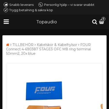
Snabb leverans
Personlig hjälp – vi svarar snabbt
Trygg betalning & säkra köp
0
Topaudio
TILLBEHÖR
Kabelskor & Kabelhylsor
FOUR
Connect 4-690387 STAGE3 OFC M8 ring terminal
50mm2, 20x blue