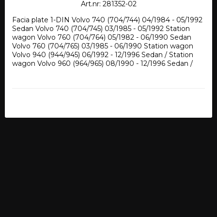
Art.nr: 281352-02
Facia plate 1-DIN Volvo 740 (704/744) 04/1984 - 05/1992 
Sedan Volvo 740 (704/745) 03/1985 - 05/1992 Station 
wagon Volvo 760 (704/764) 05/1982 - 06/1990 Sedan 
Volvo 760 (704/765) 03/1985 - 06/1990 Station wagon 
Volvo 940 (944/945) 06/1992 - 12/1996 Sedan / Station 
wagon Volvo 960 (964/965) 08/1990 - 12/1996 Sedan / 
Station wagon