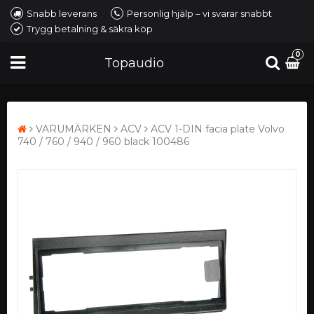
Snabb leverans
Personlig hjälp – vi svarar snabbt
Trygg betalning & säkra köp
0
Topaudio
VARUMÄRKEN
ACV
ACV 1-DIN facia plate Volvo
740 / 760 / 940 / 960 black 100486