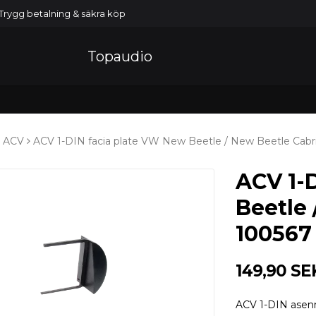
Trygg betalning & säkra köp
Topaudio
ACV
ACV 1-DIN facia plate VW New Beetle / New Beetle Cabr
ACV 1-
Beetle 
100567
149,90 SE
ACV 1-DIN asen