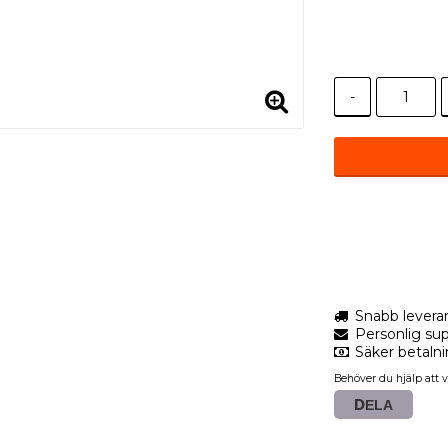
-
Snabb levera
Personlig sup
Säker betaln
Behöver du hjälp att v
DELA