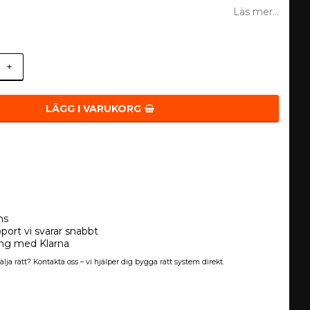
Läs mer...
+
LÄGG I VARUKORG
ns
port vi svarar snabbt
ing med Klarna
älja rätt? Kontakta oss – vi hjälper dig bygga rätt system direkt.