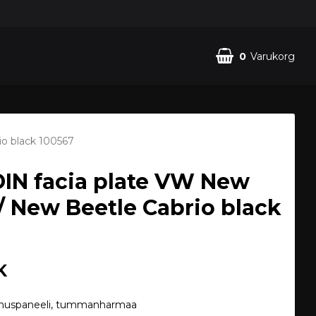
0
Varukorg
io black 100567
DIN facia plate VW New
/ New Beetle Cabrio black
K
nuspaneeli, tummanharmaa