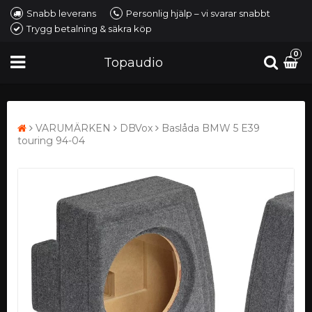
Snabb leverans
Personlig hjälp – vi svarar snabbt
Trygg betalning & säkra köp
0
Topaudio
VARUMÄRKEN
DBVox
Baslåda BMW 5 E39
touring 94-04