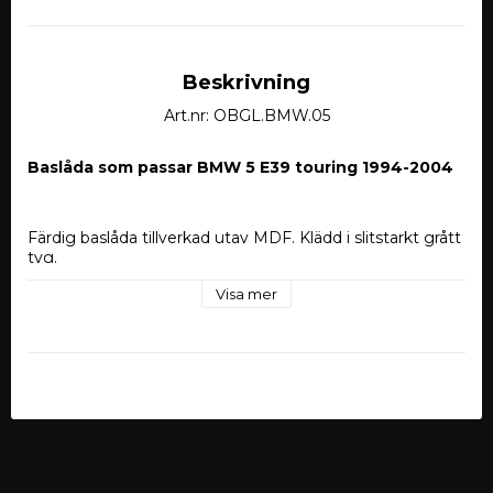
Beskrivning
Art.nr: OBGL.BMW.05
Baslåda som passar BMW 5 E39 touring 1994-2004
Färdig baslåda tillverkad utav MDF. Klädd i slitstarkt grått 
tyg.
Visa mer
Storlek:
Storlek: 10" (250mm) 
Volym: 15L