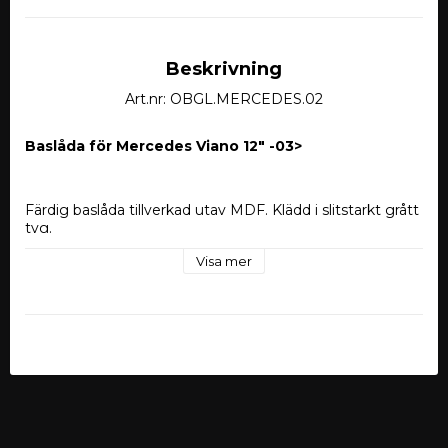
Beskrivning
Art.nr: OBGL.MERCEDES.02
Baslåda för Mercedes Viano 12" -03>
Färdig baslåda tillverkad utav MDF. Klädd i slitstarkt grått 
tyg.
Visa mer
Storlek:
Storlek: 12" (300mm) 