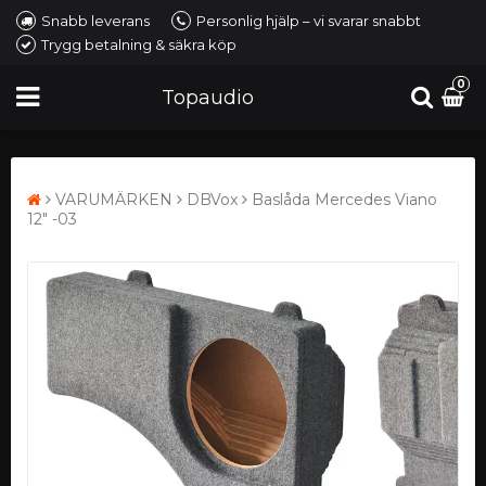
Snabb leverans
Personlig hjälp – vi svarar snabbt
Trygg betalning & säkra köp
0
Topaudio
VARUMÄRKEN
DBVox
Baslåda Mercedes Viano
12" -03