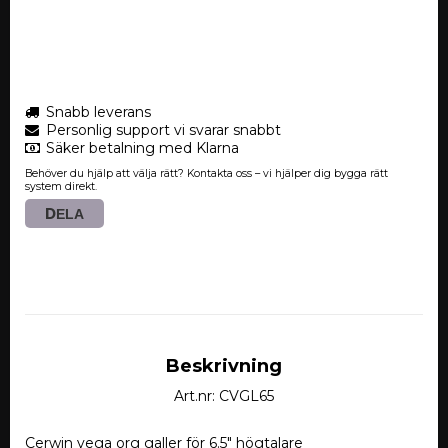
Snabb leverans
Personlig support vi svarar snabbt
Säker betalning med Klarna
Behöver du hjälp att välja rätt? Kontakta oss – vi hjälper dig bygga rätt
system direkt.
DELA
Beskrivning
Art.nr: CVGL65
Cerwin vega org galler för 6.5" högtalare