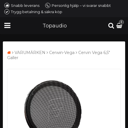
Snabb leverans
Personlig hjälp – vi svarar snabbt
Trygg betalning & säkra köp
0
Topaudio
VARUMÄRKEN
Cerwin-Vega
Cervin Vega 6,5"
Galler