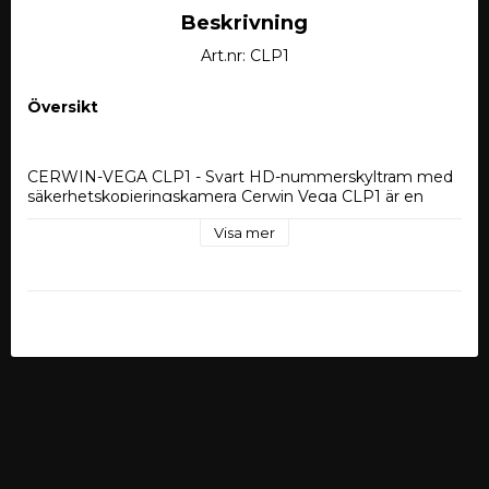
Beskrivning
Art.nr: CLP1
Översikt
CERWIN-VEGA CLP1 - Svart HD-nummerskyltram med 
säkerhetskopieringskamera Cerwin Vega CLP1 är en 
högupplöst (HD) registreringsskyltram med en 
Visa mer
integrerad backupkamera, designad för att förbättra 
fordonets säkerhet och bekvämlighet. Här är de 
detaljerade funktionerna och specifikationerna för Cerwin 
Vega CLP1: Cerwin Vega CLP1 HD registreringsskyltram 
med en integrerad backupkamera är ett utmärkt 
komplement till alla fordon, vilket ger ökad säkerhet och 
bekvämlighet. Dess högupplösta kamera, vidvinkelvy, 
mörkerseende och hållbara konstruktion gör den till ett 
pålitligt val för att förbättra sikten bakåt vid backning. 
Den enkla installationsprocessen och kompatibiliteten 
med vanliga registreringsskyltar och de flesta 
displaysystem säkerställer att den kan läggas till praktiskt 
taget alla fordon med minimalt krångel.