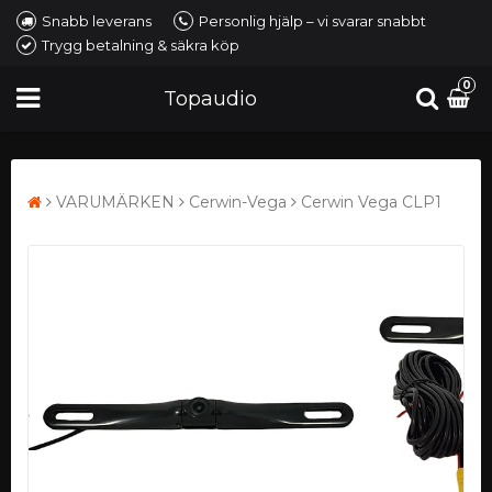
Snabb leverans
Personlig hjälp – vi svarar snabbt
Trygg betalning & säkra köp
0
Topaudio
VARUMÄRKEN
Cerwin-Vega
Cerwin Vega CLP1