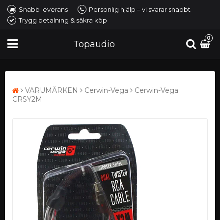
Snabb leverans
Personlig hjälp – vi svarar snabbt
Trygg betalning & säkra köp
0
Topaudio
VARUMÄRKEN
Cerwin-Vega
Cerwin-Vega
CRSY2M