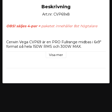
Beskrivning
Art.nr: CVP69x8
OBS! säljes 4-par = 
paketet innehåller 8st högtalare
Cerwin Vega CVP69 är en PRO Fullrange midbas i 6x9" 
format på hela 150W RMS och 300W MAX.
Visa mer