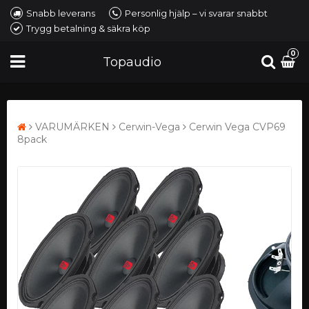
Snabb leverans
Personlig hjälp – vi svarar snabbt
Trygg betalning & säkra köp
0
Topaudio
VARUMÄRKEN
Cerwin-Vega
Cerwin Vega CVP69
8pack