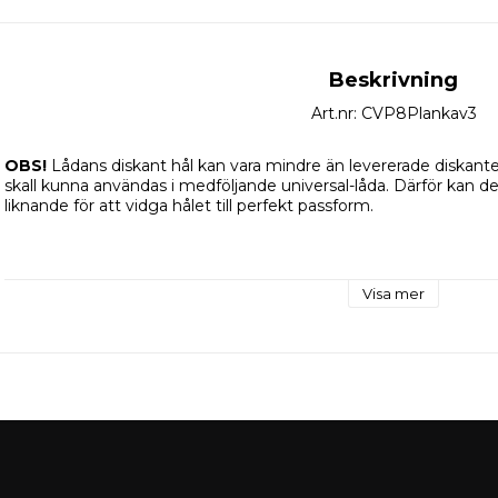
Beskrivning
Art.nr: CVP8Plankav3
OBS! 
Lådans diskant hål kan vara mindre än levererade diskanter.
skall kunna användas i medföljande universal-låda. Därför kan de
liknande för att vidga hålet till perfekt passform.  
Hur blir det om man bygger en raggarplanka av förstklassiga lj
Visa mer
Cerwin Vega? Svaret är riktigt j@#la bra.
Denna raggarplanka spelar riktigt högt och riktigt bra på samma 
med volym och samtigt njta av ett rikt och fylligt ljud.
Paketet innehåller 4st CVP8 som är några av Cerwin Vegas nyast
inte mindre än ett par av Cerwin Vegas finare diskanter, P75T. T