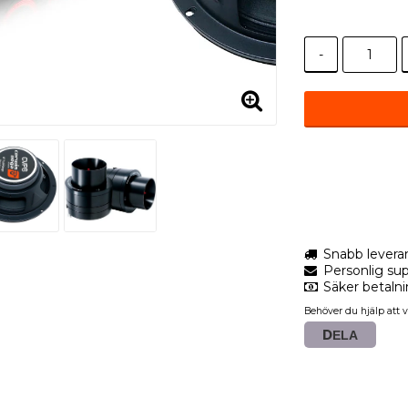
-
Snabb levera
Personlig sup
Säker betaln
Behöver du hjälp att v
DELA