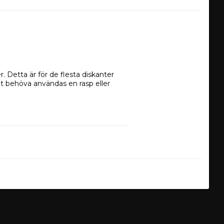
 Detta är för de flesta diskanter 
t behöva användas en rasp eller 
udkomponenter från anrika märket 
gång. Därför kan du dra på rejält 
e 8" Mellanregister. Diskanterna är 
illsammans skall de monteras i en 8" 