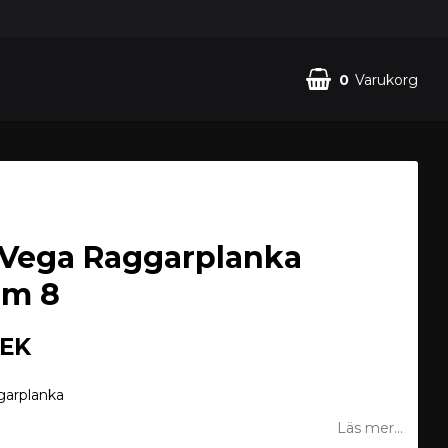
0
Varukorg
Vega Raggarplanka
um 8
SEK
garplanka
Läs mer...