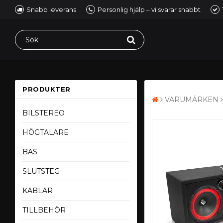
Snabb leverans
Personlig hjälp – vi svarar snabbt
PRODUKTER
VARUMÄRKEN
BILSTEREO
HÖGTALARE
BAS
SLUTSTEG
KABLAR
TILLBEHÖR