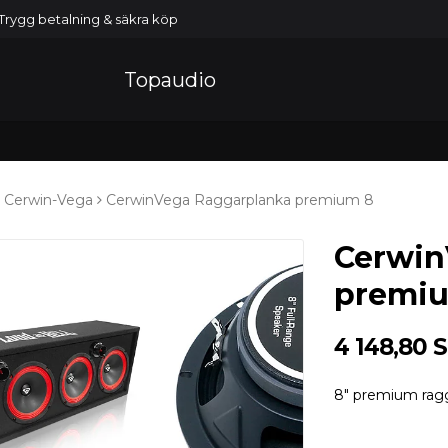
Trygg betalning & säkra köp
Topaudio
Cerwin-Vega
CerwinVega Raggarplanka premium 8
Cerwin
premi
4 148,80 
8" premium rag