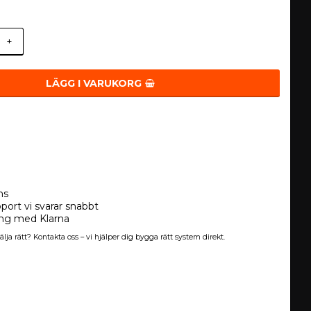
+
LÄGG I VARUKORG
ns
port vi svarar snabbt
ing med Klarna
älja rätt? Kontakta oss – vi hjälper dig bygga rätt system direkt.