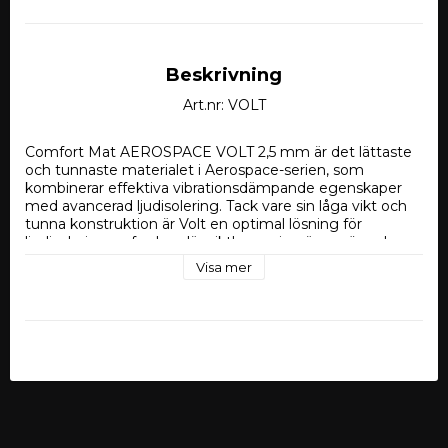
Beskrivning
Art.nr: VOLT
Comfort Mat AEROSPACE VOLT 2,5 mm är det lättaste 
och tunnaste materialet i Aerospace-serien, som 
kombinerar effektiva vibrationsdämpande egenskaper 
med avancerad ljudisolering. Tack vare sin låga vikt och 
tunna konstruktion är Volt en optimal lösning för 
ljudisolering av fordon där viktbesparing är avgörande – 
exempelvis elbilar och sportbilar. Med en tjocklek på 
Visa mer
endast 2,5 mm och en ytviktsnivå på 2,28 kg/m² är det 
särskilt lämpat för tak, dörrar, motorhuv och 
bagagelucka.
Tjocklek – 2,5 mm,
Arkstorlek – 500 x 700 mm,
Folietjocklek – 100 mikron,
Arkvikt – 0,8 kg,