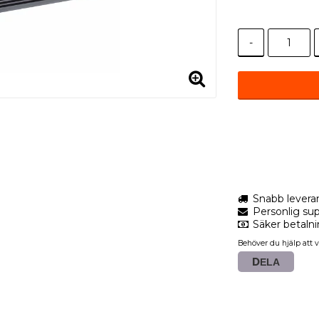
-
Snabb levera
Personlig sup
Säker betaln
Behöver du hjälp att v
DELA