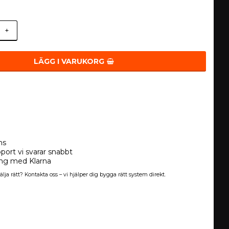
+
LÄGG I VARUKORG
ns
port vi svarar snabbt
ing med Klarna
älja rätt? Kontakta oss – vi hjälper dig bygga rätt system direkt.