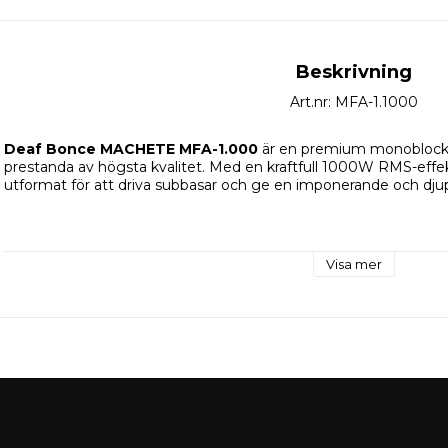
Beskrivning
Art.nr: MFA-1.1000
Deaf Bonce MACHETE MFA-1.000
 är en premium monoblock b
prestanda av högsta kvalitet. Med en kraftfull 1000W RMS-effekt 
utformat för att driva subbasar och ge en imponerande och dju
Funktioner och fördelar:
Visa mer
Kraftfull monoblock:
 MFA-1.000 är en monoblockdesign, o
bas.
Premium produkt:
 Denna förstärkare är en del av Deaf 
överlägsna kvalitet och prestanda.
Hög effektivitet:
 Byggd med fokus på hög effektivitet, ge