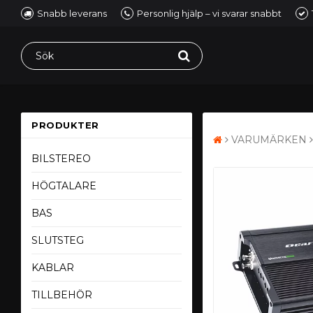
Snabb leverans
Personlig hjälp – vi svarar snabbt
PRODUKTER
VARUMÄRKEN
BILSTEREO
HÖGTALARE
BAS
SLUTSTEG
KABLAR
TILLBEHÖR