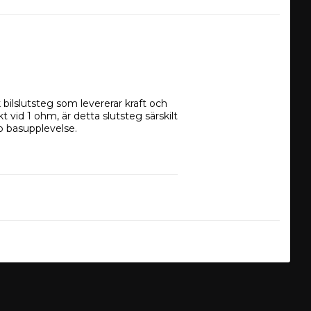
ilslutsteg som levererar kraft och 
vid 1 ohm, är detta slutsteg särskilt 
p basupplevelse.
ptimerad för att leverera kraftfull 
Bonce's MACHETE-serie, känd för sin 
r detta slutsteg en pålitlig och 