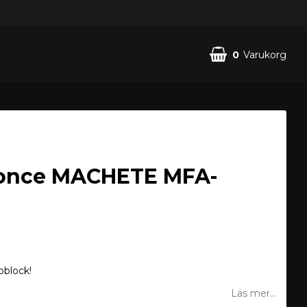
0
Varukorg
once MACHETE MFA-
block!
Läs mer...