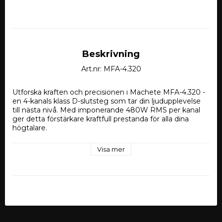
Beskrivning
Art.nr: MFA-4.320
Utforska kraften och precisionen i Machete MFA-4.320 - 
en 4-kanals klass D-slutsteg som tar din ljudupplevelse 
till nästa nivå. Med imponerande 480W RMS per kanal 
ger detta förstärkare kraftfull prestanda för alla dina 
högtalare.
MFA-4.320 från den nya serien MFA är kompakta 
Visa mer
kraftpaket. Dessa förstärkare är utrustade med inbyggda 
filter som möjliggör aktiv delning av ljudet mellan dina 
högtalare, vilket resulterar i en överlägsen ljudkvalitet. 
Delningsfilter för mellanregister/midbas och diskant ger 
dig kontroll över ljudet och låter dig skräddarsy din 
ljudupplevelse.
Tack vare den avancerade klass D-teknologin behåller 