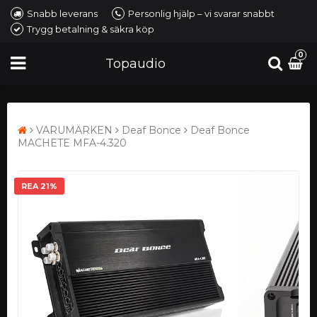
Snabb leverans
Personlig hjälp – vi svarar snabbt
Trygg betalning & säkra köp
0
Topaudio
VARUMÄRKEN
Deaf Bonce
Deaf Bonce
MACHETE MFA-4.320
REA 21%