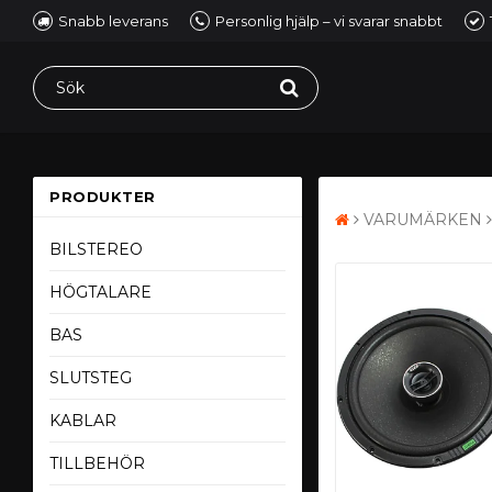
Snabb leverans
Personlig hjälp – vi svarar snabbt
PRODUKTER
VARUMÄRKEN
BILSTEREO
HÖGTALARE
BAS
SLUTSTEG
KABLAR
TILLBEHÖR