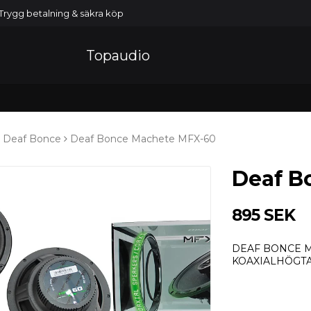
Trygg betalning & säkra köp
Topaudio
Deaf Bonce
Deaf Bonce Machete MFX-60
Deaf B
895 SEK
DEAF BONCE M
KOAXIALHÖGT