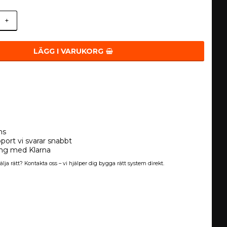
+
LÄGG I VARUKORG
ns
port vi svarar snabbt
ing med Klarna
älja rätt? Kontakta oss – vi hjälper dig bygga rätt system direkt.