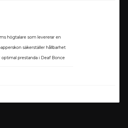
s högtalare som levererar en 
pperskon säkerställer hållbarhet 
optimal prestanda i Deaf Bonce 
r varje detalj i dina 
B SPL och avancerade funktioner som 
ighet.