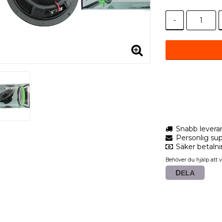
-
Snabb levera
Personlig sup
Säker betaln
Behöver du hjälp att v
DELA