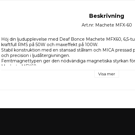
Beskrivning
Art.nr: Machete MFX-60
Höj din ljudupplevelse med Deaf Bonce Machete MFX60, 6,5-tum
kraftfull RMS på 50W och maxeffekt på 100W.
Stabil konstruktion med en stansad stålram och MICA pressad pa
och precision i ljudåtergivningen.
Ferritmagnettypen ger den nödvändiga magnetiska styrkan för 
Machete MFX60.
Njut av ett brett frekvenssvar från 65 Hz till 20 000 Hz, som fånga
Visa mer
favoritmusikgenrer.
Thiele-Small parametrar inkluderar en 4-ohms impedans, 91,6d
FS, Vas, Qts och BL, som visar upp högtalarnas tekniska förträffl