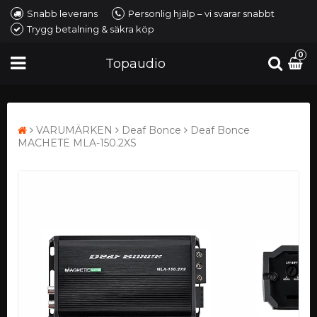
Snabb leverans
Personlig hjälp – vi svarar snabbt
Trygg betalning & säkra köp
0
Topaudio
VARUMÄRKEN
Deaf Bonce
Deaf Bonce
MACHETE MLA-150.2XS