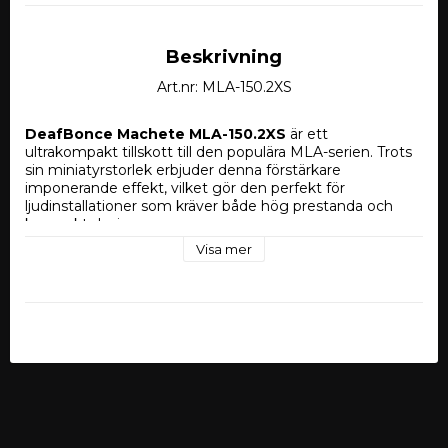
Beskrivning
Art.nr: MLA-150.2XS
DeafBonce Machete MLA-150.2XS
 är ett 
ultrakompakt tillskott till den populära MLA-serien. Trots 
sin miniatyrstorlek erbjuder denna förstärkare 
imponerande effekt, vilket gör den perfekt för 
ljudinstallationer som kräver både hög prestanda och 
kompakt design.
Visa mer
Huvudfunktioner:
Effekt:
 2x225W RMS vid 2 Ohm – levererar kraftfull 
ljudåtergivning som uppfyller kraven för en 
högkvalitativ ljudupplevelse, trots sin lilla storlek.