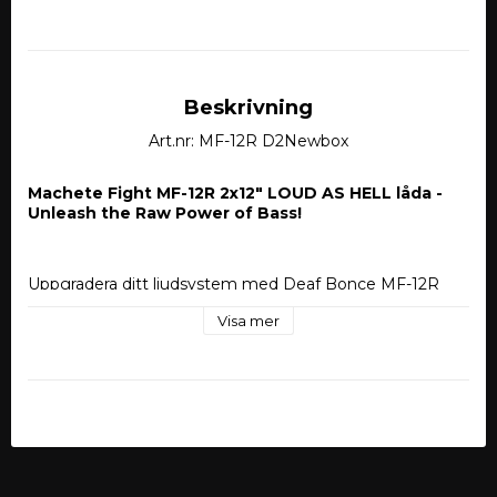
Beskrivning
Art.nr: MF-12R D2Newbox
Machete Fight MF-12R 2x12" LOUD AS HELL låda - 
Unleash the Raw Power of Bass!
Uppgradera ditt ljudsystem med Deaf Bonce MF-12R 
2x12" LOUD AS HELL låda och njut av enastående 
Visa mer
basprestanda i en imponerande design. Denna baslåda är 
utrustad med två kraftfulla 12-tums Machete Fight MF-
12R basar från Deaf Bonce, vilket gör den till en perfekt 
lösning för dig som söker högkvalitativ basåtergivning.
Machete Fight basarna har gjort sig kända för att 
leverera exceptionell prestanda till ett förmånligt pris, 
och MF-12R är inget undantag. Varje 12-tums bas 