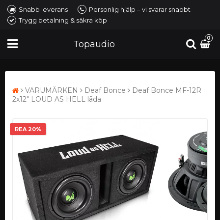
Snabb leverans
Personlig hjälp – vi svarar snabbt
Trygg betalning & säkra köp
0
Topaudio
VARUMÄRKEN
Deaf Bonce
Deaf Bonce MF-12R
2x12" LOUD AS HELL låda
REA 20%