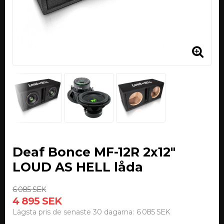
Deaf Bonce MF-12R 2x12"
LOUD AS HELL låda
6 085 SEK
4 895 SEK
6 085 SEK
Lägsta pris de senaste 30 dagarna