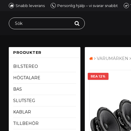
Snabb leverans
Personlig hjälp – vi svarar snabbt
PRODUKTER
VARUMÄRKEN
BILSTEREO
REA 12%
HÖGTALARE
BAS
SLUTSTEG
KABLAR
TILLBEHÖR