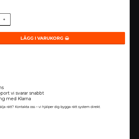
+
LÄGG I VARUKORG
ns
port vi svarar snabbt
ing med Klarna
älja rätt? Kontakta oss – vi hjälper dig bygga rätt system direkt.