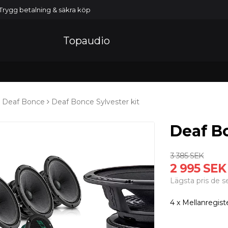
Trygg betalning & säkra köp
Topaudio
Deaf Bonce
Deaf Bonce Sylvester kit
Deaf Bo
3 385 SEK
2 995 SEK
Lägsta pris de 
4 x Mellanregist