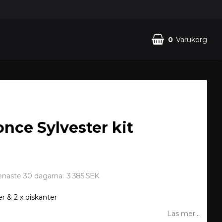
0
Varukorg
nce Sylvester kit
3 385 SEK
senaste 30 dagarna
er & 2 x diskanter
Läs mer...