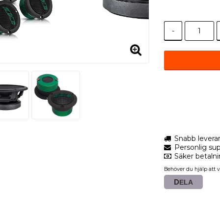
-
Snabb levera
Personlig sup
Säker betaln
Behöver du hjälp att v
DELA