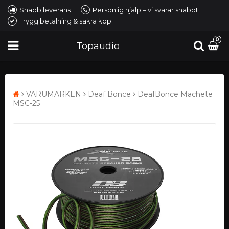
Snabb leverans
Personlig hjälp – vi svarar snabbt
Trygg betalning & säkra köp
0
Topaudio
VARUMÄRKEN
Deaf Bonce
DeafBonce Machete
MSC-25