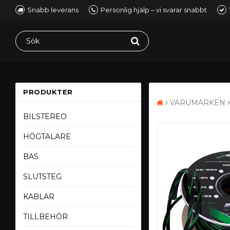
Snabb leverans
Personlig hjälp – vi svarar snabbt
PRODUKTER
VARUMÄRKEN
BILSTEREO
HÖGTALARE
BAS
SLUTSTEG
KABLAR
TILLBEHÖR