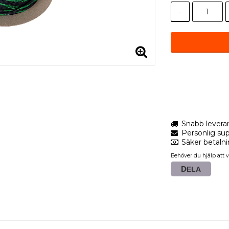
-
Snabb levera
Personlig sup
Säker betaln
Behöver du hjälp att v
DELA