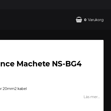
0
Varukorg
nce Machete NS-BG4
ör 20mm2 kabel
Läs mer...