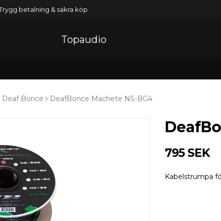
Trygg betalning & säkra köp
Topaudio
Deaf Bonce
DeafBonce Machete NS-BG4
DeafBo
795 SEK
Kabelstrumpa f