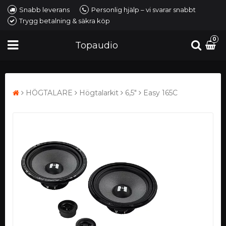
Snabb leverans
Personlig hjälp – vi svarar snabbt
Trygg betalning & säkra köp
0
Topaudio
HÖGTALARE
Högtalarkit
6,5"
Easy 165C