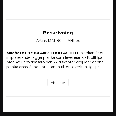
Beskrivning
Art.nr: MM-80L-LAHbox
Machete Lite 80 4x8" LOUD AS HELL
 plankan är en 
imponerande raggarplanka som levererar kraftfullt ljud. 
Med 4x 8" midbasaro och 2x diskanter erbjuder denna 
planka enastående prestanda till ett överkomligt pris.
Visa mer
Deaf Bonce Machete MT-102
 är en högpresterande 
horndiskant utformad för bilstereosystem som kräver 
tydlig och kraftfull högfrekvensåtergivning.