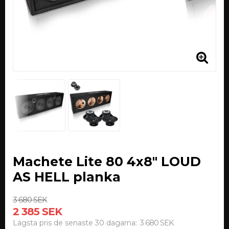
Machete Lite 80 4x8" LOUD
AS HELL planka
3 680 SEK
2 385 SEK
3 680 SEK
Lägsta pris de senaste 30 dagarna