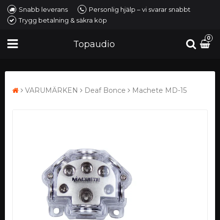
Snabb leverans
Personlig hjälp – vi svarar snabbt
Trygg betalning & säkra köp
0
Topaudio
VARUMÄRKEN
Deaf Bonce
Machete MD-15