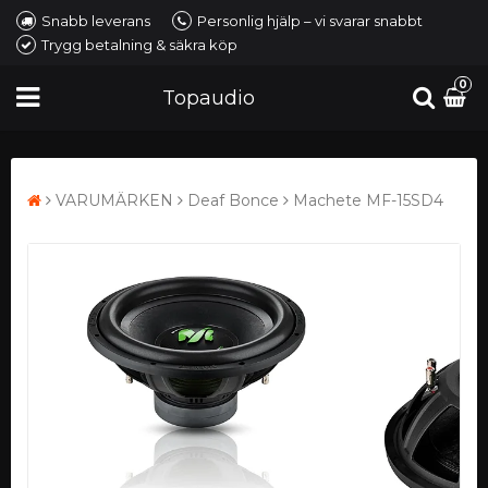
Snabb leverans
Personlig hjälp – vi svarar snabbt
Trygg betalning & säkra köp
0
Topaudio
VARUMÄRKEN
Deaf Bonce
Machete MF-15SD4