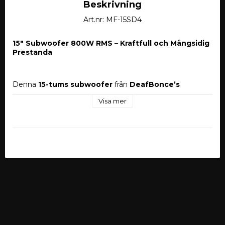
Beskrivning
Art.nr: MF-15SD4
15" Subwoofer 800W RMS – Kraftfull och Mångsidig 
Prestanda
Denna 
15-tums subwoofer
 från 
DeafBonce’s 
Machete-serie
 är designad för dig som vill ha 
en 
Visa mer
perfekt balans mellan ljudkvalitet och djup bas
. 
Machete-serien är 
mer inriktad åt SQL (Sound Quality 
Loudness)
, vilket innebär att den levererar 
rik och 
detaljerad bas som passar alla musikgenrer
.
Byggd för att 
återge imponerande låga frekvenser
, 
ger denna subwoofer en 
kraftfull och kontrollerad 
bas
, vilket gör den till ett utmärkt val för 
högpresterande bilstereosystem
. Oavsett om du 
lyssnar på 
deep house, rock eller hip-hop
, kommer 
denna sub att 
förstärka din musikupplevelse
 med 
djupgående bas och 
exceptionell ljudklarhet
.