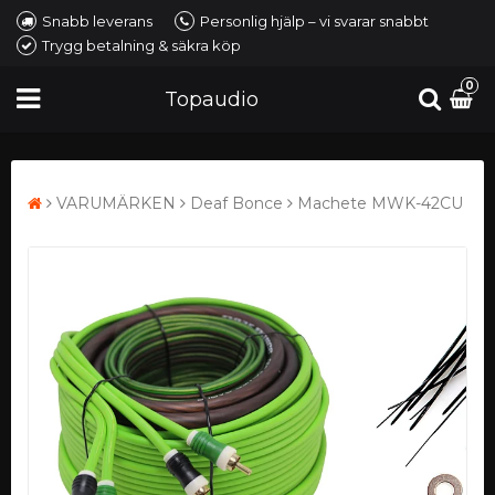
Snabb leverans
Personlig hjälp – vi svarar snabbt
Trygg betalning & säkra köp
0
Topaudio
VARUMÄRKEN
Deaf Bonce
Machete MWK-42CU