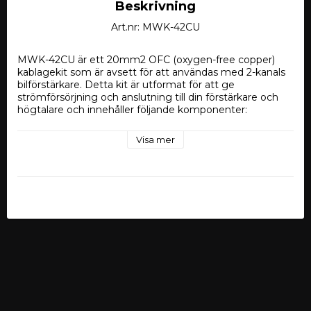
Beskrivning
Art.nr: MWK-42CU
MWK-42CU är ett 20mm2 OFC (oxygen-free copper) 
kablagekit som är avsett för att användas med 2-kanals 
bilförstärkare. Detta kit är utformat för att ge 
strömförsörjning och anslutning till din förstärkare och 
högtalare och innehåller följande komponenter:
Visa mer
Strömkabel 20mm2: 5 meter
Jordkabel 20mm2: 1 meter
Högtalarkabel 1,5 mm2: 15 meter
Fjärrkabel: 5 meter
2-kanals RCA-kabel: 5 meter
Miniatyrsäkringshållare (Mini ANL)