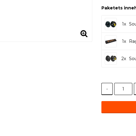
Paketets inneh
1x
So
1x
Rag
2x
So
-