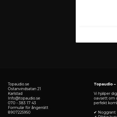
Topaudio.se
Topaudio – b
Östanvindsatan 21
Karlstad
Vi hjälper di
Info@topaudio.se
oavsett om d
070 - 383 17 43
perfekt komb
Formulär för ångerrätt
8907225950
✔ Noggrant 