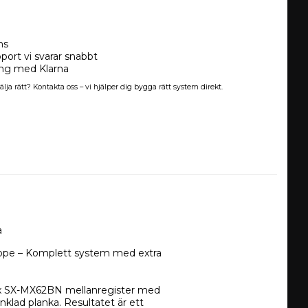
ns
port vi svarar snabbt
ing med Klarna
älja rätt? Kontakta oss – vi hjälper dig bygga rätt system direkt.
a
e – Komplett system med extra 
 SX-MX62BN mellanregister med 
klad planka. Resultatet är ett 