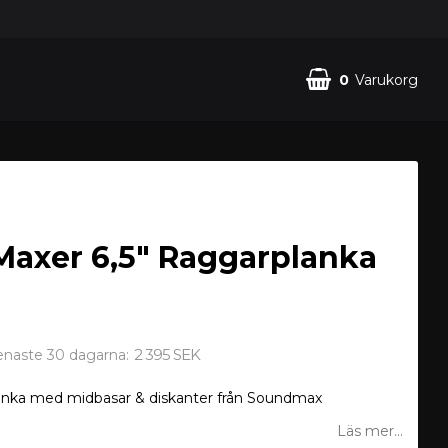
0
Varukorg
axer 6,5" Raggarplanka
2 395 SEK
senaste 30 dagarna
anka med midbasar & diskanter från Soundmax
Läs mer...