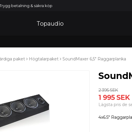
Trygg betalning & säkra köp
Topaudio
ärdiga paket
Högtalarpaket
SoundMaxer 6,5" Raggarplanka
SoundM
2 395 SEK
1 995 SEK
Lägsta pris de 
4x6.5" Raggarpl