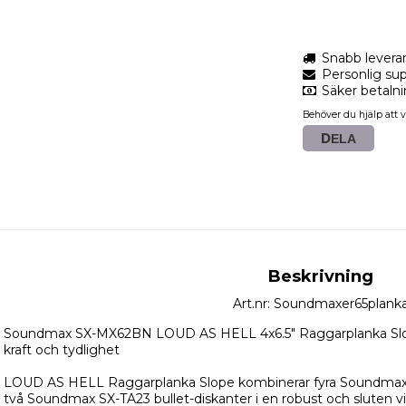
Snabb levera
Personlig sup
Säker betaln
Behöver du hjälp att v
DELA
Beskrivning
Art.nr: Soundmaxer65plank
Soundmax SX-MX62BN LOUD AS HELL 4x6.5" Raggarplanka Slop
kraft och tydlighet

LOUD AS HELL Raggarplanka Slope kombinerar fyra Soundmax
två Soundmax SX-TA23 bullet-diskanter i en robust och sluten vin