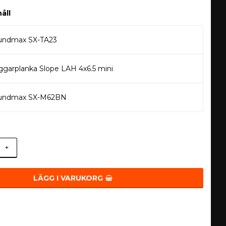
åll
undmax SX-TA23
garplanka Slope LAH 4x6.5 mini
undmax SX-M62BN
+
LÄGG I VARUKORG