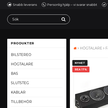
Snabb leverans
Personlig hjälp – vi svarar snabbt
PRODUKTER
HÖGTALARE
F
BILSTEREO
NYHET
HÖGTALARE
REA 17%
BAS
SLUTSTEG
KABLAR
TILLBEHÖR